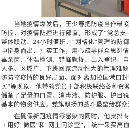
当地疫情爆发后，王少春
把防疫
当作
最
防控，对疫情防控进行部署，形成了
“党总支
整体联动、24小时值班、“网格化”管理的防
中挺身而出、扎实工作，用心
疏导
群众
思想
毒杀菌、体温检测、
错峰就餐
、出入登记、
人多、区域广、
下班回家
流动性大
的
管理难
题
防防控疫情的良好局面。面对孟加拉国港口封
买”等现象，他带领党员干部积极联络各种资
储备了足量的口罩、消毒液、防护服、护目
基本的物资供应。党旗飘扬的战斗堡垒给群众
在确保新冠疫情零感染的同时，他安排
工用好
“微医”和“网上问诊室”，
统一采买高