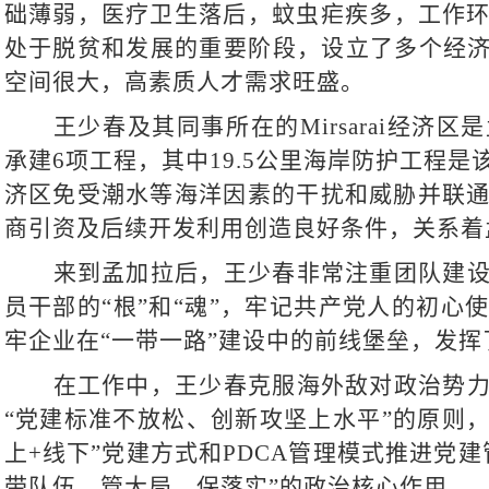
础薄弱
，
医疗卫生落后
，
蚊虫疟疾多
，工作
处于脱贫和发展的重要阶段，设立了多个经
空间很大，高素质人才需求旺盛。
王少春及其同事所在的
Mirsarai经
承建6项工程，其中19.5公里海岸防护工程
济区免受潮水等海洋因素的干扰和威胁并联
商引资及后续开发利用创造良好条件，关系着
来到孟加拉后，王少春非常注重团队建
员干部的
“根”和“魂”，牢记共产党人的初
牢企业在“一带一路”建设中的前线堡垒，发挥
在工作中，王少春克服海外敌对政治势
“党建标准不放松、创新攻坚上水平”的原则，
上
+
线下
”党建方式
和
PDCA管理模式推进党建
带队伍、管大局、保落实”的政治核心作用
。