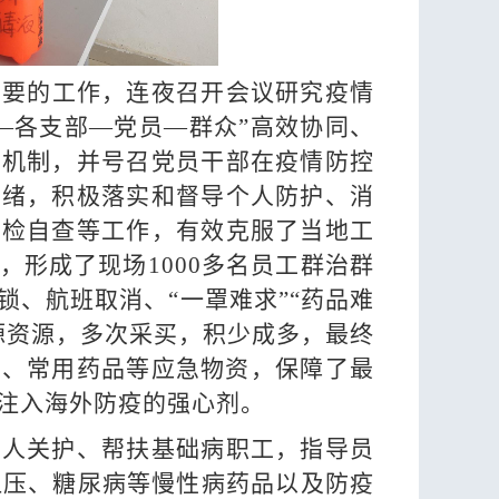
紧要的工作
，连夜召开会议研究疫情
—各支部—党员—群众”高效协同、
御机制，并号召党员干部在疫情防控
情绪
，
积极落实和督导个人防护、消
自检自查等工作，
有效克服了当
地工
，形成了现场
1000多名
员工群治群
锁、航班取消、
“一罩难求”“药品难
源资源，多次采买，积少成多，最终
镜、常用药品等应急物资，保障了最
注入海外防疫的强心剂。
专人关护、帮扶基础病职工，
指导员
血压、糖尿病等慢性病药品以及防疫