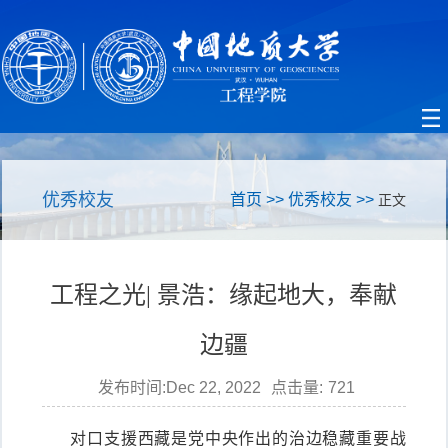
优秀校友
首页
>>
优秀校友
>>
正文
工程之光| 景浩：缘起地大，奉献
边疆
发布时间:Dec 22, 2022
点击量:
721
对口支援西藏是党中央作出的治边稳藏重要战