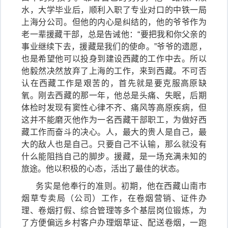
水，大学毕业后，顺利入职了专业对口的中铁一局
上海分公司。但他的内心是纠结的，他的爷爷作为
老一辈援藏干部，总是告诫他：“要把我和你父亲的
事业继续下去，援藏是我们的使命。”爷爷的遗愿，
也是希望他可以投身到建设西藏的工作中去。所以
他毅然决然放弃了上海的工作，来到西藏。不可否
认在西藏工作是艰苦的，首先就是要克服高原缺
氧。刚去西藏的那一年，他总是头痛、失眠，后期
体检时发现有窦性心律不齐、痛风等高原疾病，但
这并不能磨灭他作为一名西藏干部职工，为做好西
藏工作而奋斗的决心。人，最大的贵人是自己，最
大的敌人也是自己。只要自己不认输，那么就没有
什么能阻挡自己的脚步。援藏，是一场充满未知的
旅途。他以积极的心态，活出了最佳的状态。
务实是他奉行的准则。初期，他在西藏山南市
烟草专卖局（公司）工作，在卷烟营销、证件办
理、卷烟打假、综合管理等多个基层岗位锻炼，为
了方便偏远乡村客户办理烟草证、配送卷烟，一跑