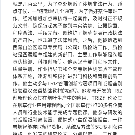
就是几百公里；为了查处烟贩子涉烟非法行为，蹲
点守候，一“蹲”就是几个通宵；为了做好案件审理工
作，经常加班加点审核每一起案件，及时纠正不规
范文书，确保每起案子做到事实清楚、证据确凿、
程序合法、手续完备。既维护了烟草专卖行政执法
的严肃性，也规避了法律风险。之后，他被遴选到
西藏自治区烟草专卖局（公司）质检站工作。质检
站是西藏烟草组建的新部门，主要工作职能是卷烟
真伪检测、科技创新等。他从起草部门程序文件、
质量手册、作业指导书和全套卷烟检测实验室管理
体系开始，逐渐到积极推进部门科技和管理创新工
作。他主动参与TRIZ管理创新专著项目和卷烟鉴别
检验藏汉双语基础教材的编写。他参与开发的TRIZ
创新理论及其在烟叶生产中的应用、TRIZ理论及其
在烟草行业应用课程面向全国烟草行业700多名企管
人员和行业技术能手完成专题授课。他参与研发的
卷烟烟纸剥离装置、便携式小盒保湿储烟盒、一种
卷烟智能存取留样货柜、系统及方法等5项专利获得
授权。他发表的研究论文，分别以第一、二作者、