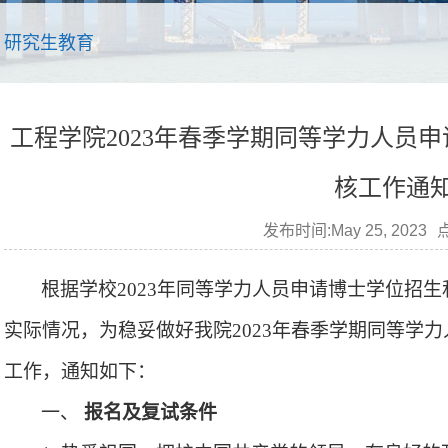
研究生教育
工程学院2023年春季学期同等学力人员
核工作通
发布时间:May 25, 2023
根据
学校
202
3
年同等学力人员申请博士学位招生
实际情况，为稳妥做好我
院
202
3
年
春季
学期同等学力
工作，
通知
如下：
一、
报名及复试条件