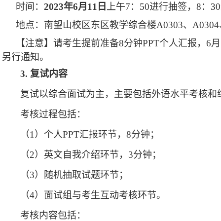
时间：
2023年6月11日
上午
7：50进行抽签，8：
地点
：
南望山
校区东区教学综合楼
A0303、A030
【注意】请考生提前准备
8分钟PPT个人汇报，6
另行通知。
3.
复试
内容
复试
以综合面试为主，主要包括
外语水平考核和
考核过程包括：
（1）
个人
PPT
汇报环节，
8
分钟；
（2）
英文自我介绍环节，
3
分钟；
（3）
随机抽取试题环节；
（4）
面试组与考生互动考核环节。
考核内容包括：