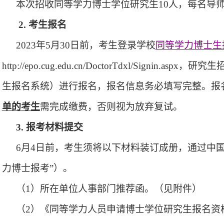
本次招收同等学力博士学位研究生
10人，
每名导
2. 考生报名
2023
年
5
月
30
日前，考生登录
学
校
同等学力博士生
http://epo.cug.edu.cn/DoctorTdxl/Signin.aspx
，
研究生
生报名系统）
进行报名
，
报名信息
务必
填写完整。报
单的考生
需完成缴费，否则视为放弃复试。
3.
报考材料提交
6
月
4
日前，考生须将以下材料装订成册
，
通过中
力博士报考
”
）
。
（
1
）所在单位人事部门推荐函。
（
见附件
）
（
2
）《同等学力人员申请博士学位研究生报名资