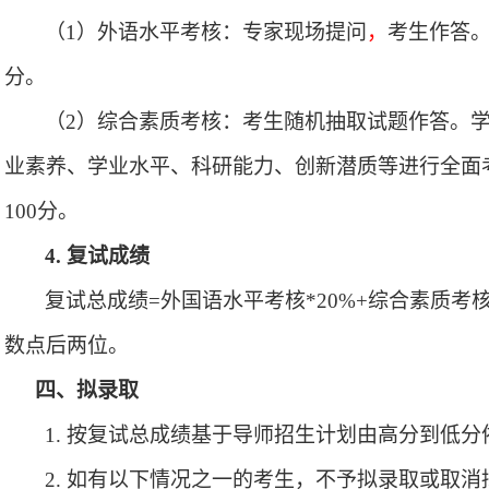
（
1
）外语水平考核：
专家现场提问
，
考生作答
分。
（
2
）综合素质考核：
考生随机抽取试题作答。
业素养、学业水平、科研能力、创新潜质等进行全面
100
分。
4
.
复试
成绩
复试总成绩
=
外国语水平
考核
*
20
%+
综合素质考
数点后两位。
四、拟录取
1.
按复试总成绩基于导师招生计划由高分到低分
2.
如有以下情况之一的考生，不予拟录取或取消