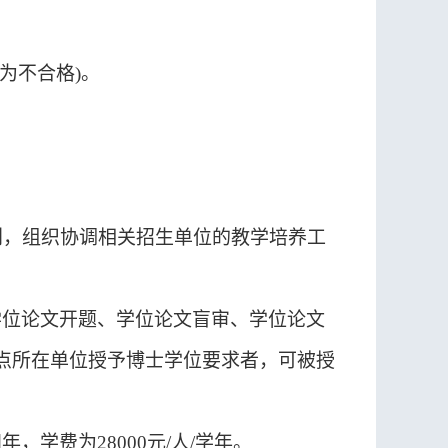
为不合格
)
。
划，组织协调相关招生单位的教学培养工
学位论文开题、
学位论文盲审、
学位论文
点所在单位授予博士学位要求者，可被授
四年，学费为
28000
元
/
人
/
学年。