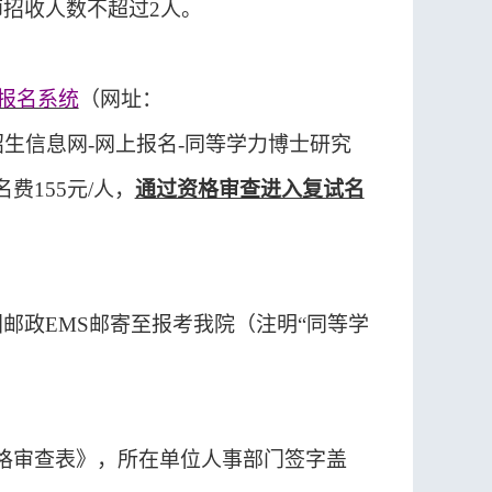
师
招收人数
不超过
2
人
。
报名系统
（
网址
：
招生信息网
-
网上报名
-
同等学力博士研究
名费
155
元
/
人
，
通过资格审查进入复试名
国邮政
EMS
邮寄至报考
我院（注明
“
同等学
格审查表》，所在单位人事部门签字盖