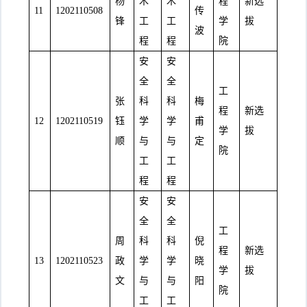
杨
木
木
程
新选
11
1202110508
传
锋
工
工
学
拔
波
程
程
院
安
安
全
全
工
张
科
科
梅
程
新选
12
1202110519
钰
学
学
甫
学
拔
顺
与
与
定
院
工
工
程
程
安
安
全
全
工
周
科
科
倪
程
新选
13
1202110523
政
学
学
晓
学
拔
文
与
与
阳
院
工
工