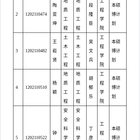
地
地
工
陶
段
本硕
质
质
程
2
1202110474
亚
隆
博计
工
工
学
坤
臣
划
程
程
院
土
土
工
王
吴
本硕
木
木
程
3
1202110482
崧
文
博计
工
工
学
贤
兵
划
程
程
院
地
地
工
胡
本硕
杨
质
质
程
4
1202110510
郁
博计
颖
工
工
学
乐
划
程
程
院
安
安
全
全
工
科
科
丁
本硕
钟
程
5
1202110522
学
学
彦
博计