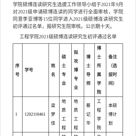
学院硕博连读研究生选拔工作领导小组于2021年9月
对2021级申请硕博连读的同学进行全面审核，学院
同意李亚博等15位同学进入2021级硕博连读研究生
初评通过名单，报研究生院审核。公示期十天。
工程学院2021级硕博连读研究生初评通过名单
博
拟
硕
博
士
备注
攻
序
姓
士
士
所
（选
学号
博
号
名
专
导
属
拔时
专
业
师
学
间）
业
院
地
地
工
梁
蔡
本硕
质
质
程
1
1202110461
梦
记
博计
工
工
学
佳
华
划
程
程
院