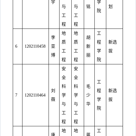
宇
学
与
与
铭
划
院
工
工
程
程
地
地
工
李
胡
质
质
程
新选
6
1202110458
亚
新
工
工
学
拔
博
丽
程
程
院
安
安
全
全
工
科
科
毛
刘
程
新选
7
1202110464
学
学
少
薇
学
拔
与
与
华
院
工
工
程
程
地
地
工
唐
蒋