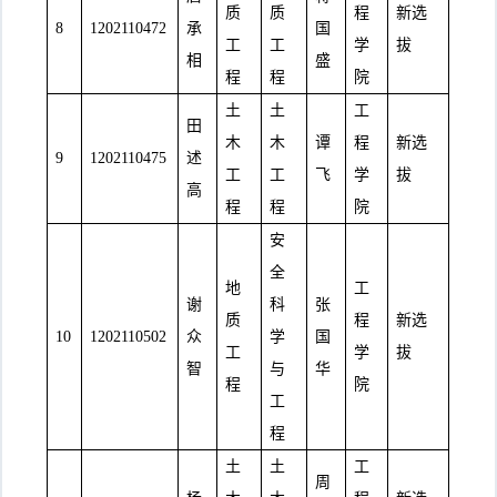
质
质
程
新选
8
1202110472
承
国
工
工
学
拔
相
盛
程
程
院
土
土
工
田
木
木
谭
程
新选
9
1202110475
述
工
工
飞
学
拔
高
程
程
院
安
全
地
工
谢
科
张
质
程
新选
10
1202110502
众
学
国
工
学
拔
智
与
华
程
院
工
程
土
土
工
周