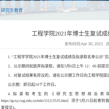
研究生教育
工程学院2021年博士生复试
发布时间:Apr 30, 2021
点
1.
“工程学学院
2021
年博士生复试成绩及拟录取名单公示”见
2．
公示期间如放弃拟录取，请在
5
月
6
日上午
12：00
前提交
3．
对复试结果有异议的，请在公示期工作日向工程学院提
公示期：即日起
10
个工作日。
4.
拟录取考生的《研究生思想政治表
https://gcxy.cug.edu.cn/info/1112/3535.htm
）须于5月25日前寄到
复提交)。