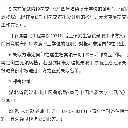
5.
未在复试阶段提交“脱产四年攻读博士学位的证明”、“解
到我院(已经在复试期间提交过相应证明的考生，无需重复提交
工作方案》。
【节选自《工程学院
2021
年博士研究生复试录取工作方案》
门同意脱产四年攻读博士学位的证明；对报考非定向的在职生
6.
录取为非定向的往届生档案须于
6
月
20
日前邮寄至学院，
等定向生无须转档。若因逾期未办理拟录取手续而造成无法录
报教育部审核通过，方为正式录取名单。
7.
邮寄地址
湖北省武汉市洪山区鲁磨路
388
号中国地质大学（武汉）
430074
联 系 人：赵老师 电 话：
027-67883104
（请在信封外注明“
料，且勿通过快递公司邮寄。）