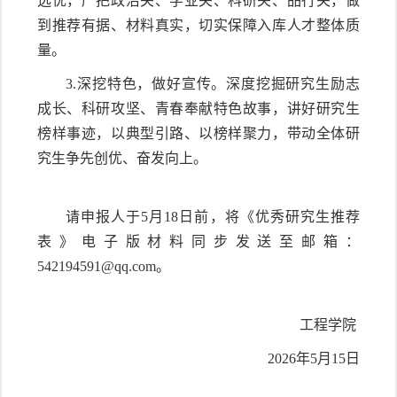
选优，严把政治关、学业关、科研关、品行关，做
到推荐有据、材料真实，切实保障入库人才整体质
量。
3.深挖特色，做好宣传。深度挖掘研究生励志
成长、科研攻坚、青春奉献特色故事，讲好研究生
榜样事迹，以典型引路、以榜样聚力，带动全体研
究生争先创优、奋发向上。
请申报人于
5
月
18
日前，将《优秀研究生推荐
表》电子版材料同步发送至邮箱：
542194591@qq.com
。
工程学院
2026
年
5
月
15
日