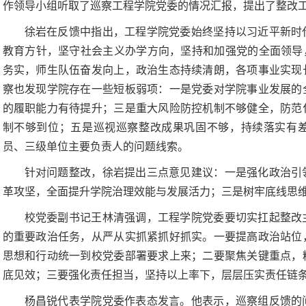
作领导小组听取了巡察工程学院党委的情况汇报，提出了整改
徐岩在反馈中指出，工程学院党委始终坚持以习近平新时
教育方针，坚守社会主义办学方向，坚持和加强党的全面领导
务实，师生队伍奋发向上，政治生态持续清朗，各项事业实现
察也发现学院存在一些短板弱项：一是党委对学院事业发展的
的履职能力有待提升；三是重大风险防控机制不够健全，防范
制不够到位；五是巡视巡察整改成果巩固不够，持续落实有
员、三级单位主要负责人的问题线索。
针对问题整改，徐岩提出三点意见建议：一是强化政治引
革攻坚，全面提升学院治理效能与发展活力；三是树牢底线思
校党委副书记王林清强调，工程学院党委要切实扛起整改
的重要政治任务，从严从实抓紧抓好抓实。一要提高政治站位
思想和行动统一到校党委部署要求上来；二要聚焦关键重点，
底见效；三要强化责任担当，坚持以上率下，层层压实责任链
杨昌锐代表学院党委作表态发言。他表示，巡察组反馈的