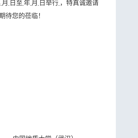
年
月
日至
年
月
日
举行
，
特真诚邀请
期待您的莅临！